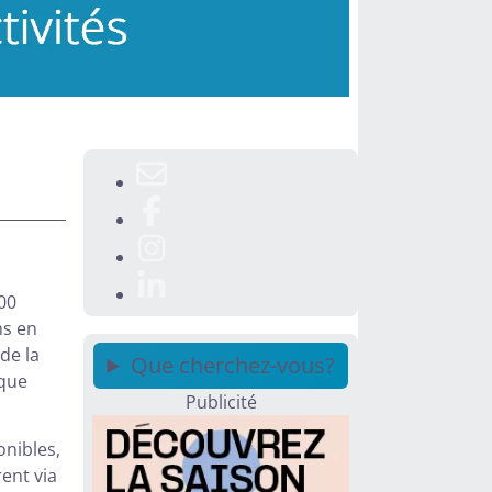
00
ns en
de la
Que cherchez-vous?
èque
Publicité
nibles,
rent via