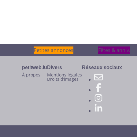
Petites annonces
Petites annonces
Fêtes & anniv.
Fêtes & anniv.
petitweb.lu
Divers
Réseaux sociaux
À propos
Mentions légales
Droits d’images