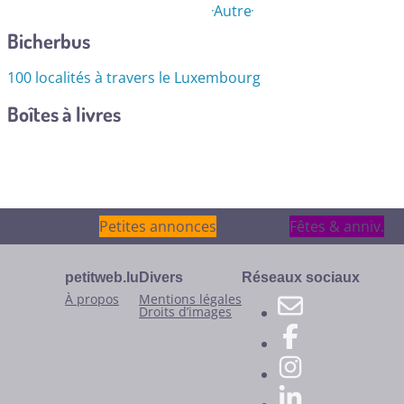
Autre
Bicherbus
100 localités à travers le Luxembourg
Boîtes à livres
Petites annonces
Petites annonces
Fêtes & anniv.
Fêtes & anniv.
petitweb.lu
Divers
Réseaux sociaux
À propos
Mentions légales
Droits d’images