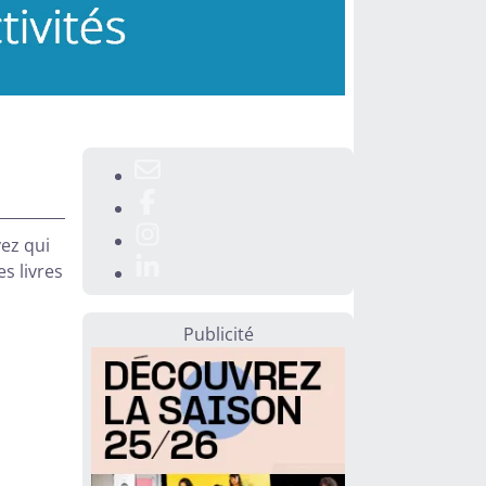
yez qui
es livres
Publicité