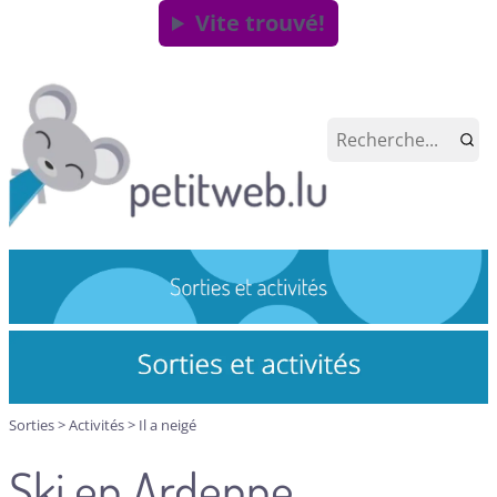
Vite trouvé!
Sorties
>
Activités
>
Il a neigé
Ski en Ardenne