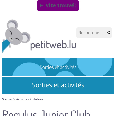
Vite trouvé!
Sorties
>
Activités
>
Nature
Regulus Junior Club