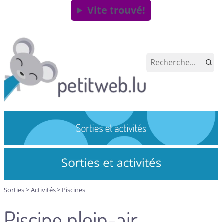
Vite trouvé!
Sorties
>
Activités
>
Piscines
Piscine plein-air