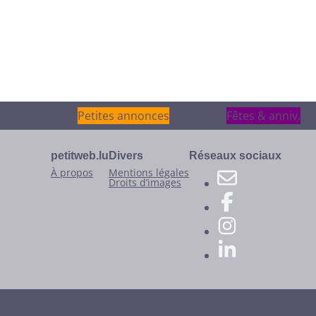
Petites annonces
Petites annonces
Fêtes & anniv.
Fêtes & anniv.
petitweb.lu
Divers
Réseaux sociaux
À propos
Mentions légales
Droits d’images