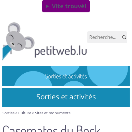
Vite trouvé!
Sorties
>
Culture
>
Sites et monuments
Casemates du Bock