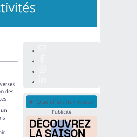
iverses
on des
tes.
Que cherchez-vous?
r un
Publicité
ons
oir