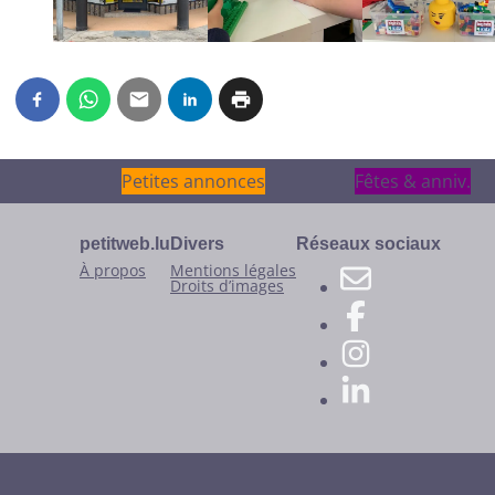
Petites annonces
Petites annonces
Fêtes & anniv.
Fêtes & anniv.
petitweb.lu
Divers
Réseaux sociaux
À propos
Mentions légales
Droits d’images