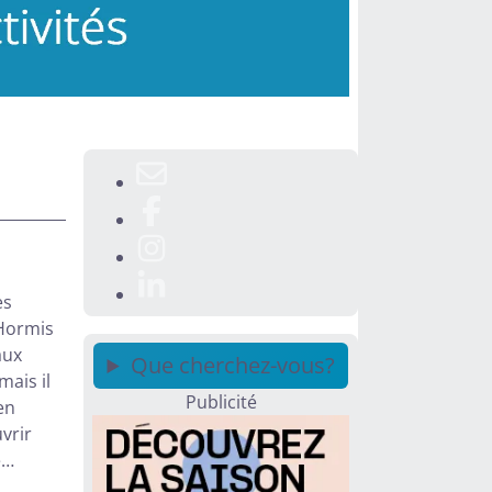
es
 Hormis
aux
Que cherchez-vous?
mais il
Publicité
en
vrir
e…