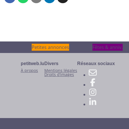
Petites annonces
Petites annonces
Fêtes & anniv.
Fêtes & anniv.
petitweb.lu
Divers
Réseaux sociaux
À propos
Mentions légales
Droits d’images