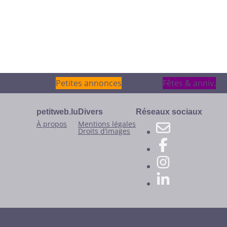
Petites annonces
Petites annonces
Fêtes & anniv.
Fêtes & anniv.
petitweb.lu
Divers
Réseaux sociaux
À propos
Mentions légales
Droits d’images