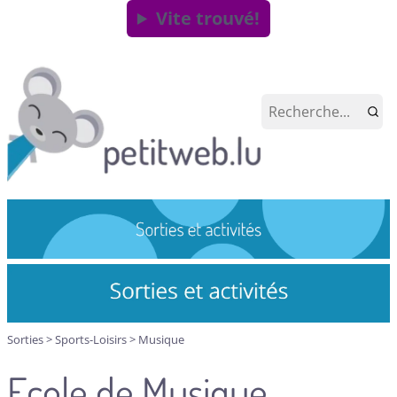
Vite trouvé!
Sorties
>
Sports-Loisirs
>
Musique
Ecole de Musique