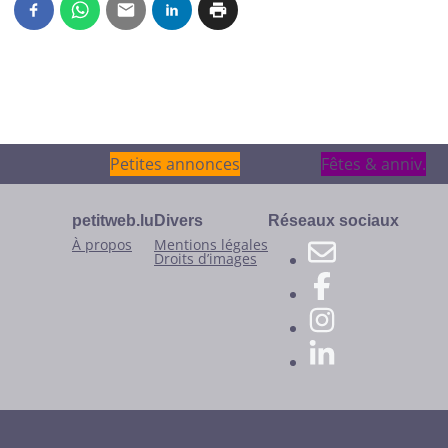
Petites annonces
Petites annonces
Fêtes & anniv.
Fêtes & anniv.
petitweb.lu
Divers
Réseaux sociaux
À propos
Mentions légales
Droits d’images