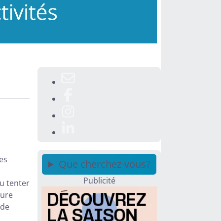
es
Que cherchez-vous?
Publicité
u tenter
eure
 de