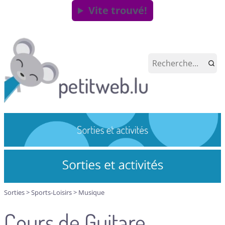
Vite trouvé!
Sorties
>
Sports-Loisirs
>
Musique
Cours de Guitare