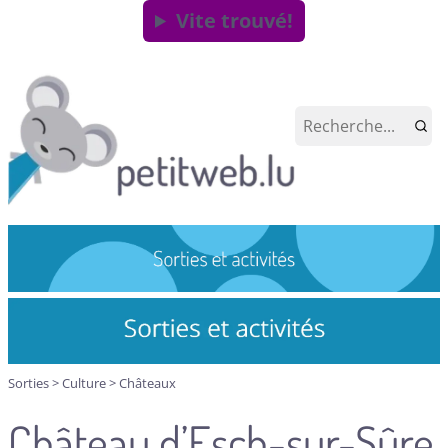
Vite trouvé!
Sorties
>
Culture
>
Châteaux
Château d’Esch-sur-Sûre