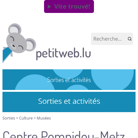
Vite trouvé!
Sorties
>
Culture
>
Musées
Centre Pompidou-Metz