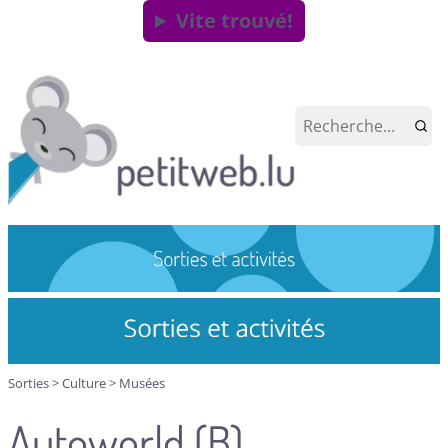
Vite trouvé!
Sorties
>
Culture
>
Musées
Autoworld (B)