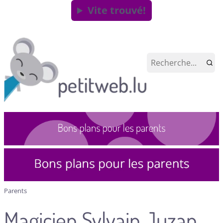
Vite trouvé!
Parents
Magicien Sylvain Juzan