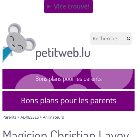
Vite trouvé!
Parents
>
ADRESSES
>
Animateurs
Magicien Christian Lavey