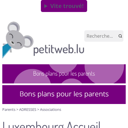
Vite trouvé!
Parents
>
ADRESSES
>
Associations
Luxembourg Accueil