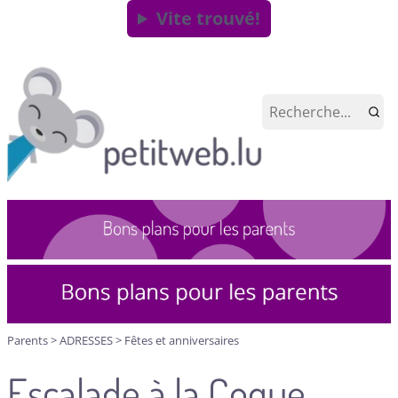
Vite trouvé!
Parents
>
ADRESSES
>
Fêtes et anniversaires
Escalade à la Coque