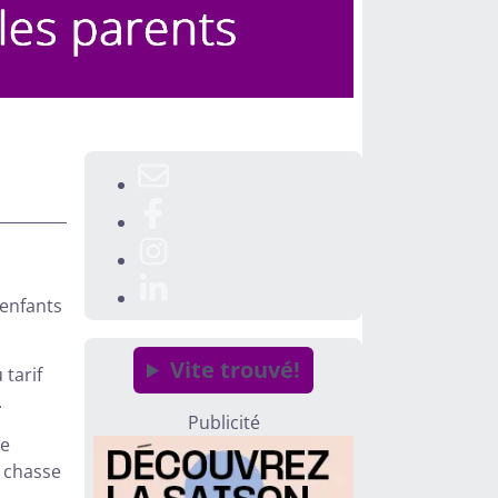
 enfants
Vite trouvé!
 tarif
.
Publicité
de
e chasse