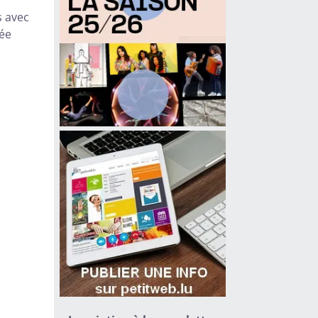
s avec
née