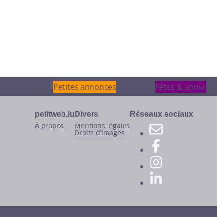
Petites annonces
Petites annonces
Fêtes & anniv.
Fêtes & anniv.
petitweb.lu
Divers
Réseaux sociaux
À propos
Mentions légales
Droits d’images