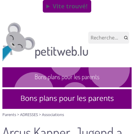
Vite trouvé!
Parents
>
ADRESSES
>
Associations
Arcus Kanner, Jugend a