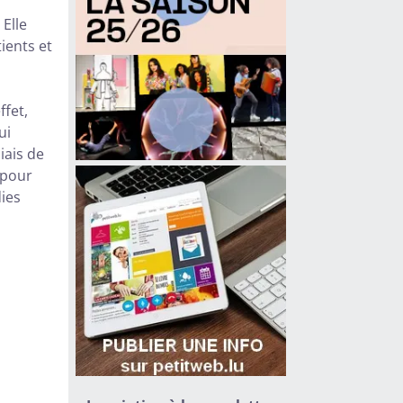
 Elle
ients et
ffet,
ui
iais de
 pour
dies