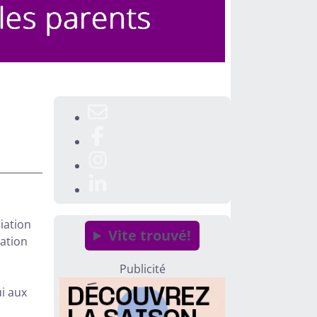
iation
Vite trouvé!
ation
Publicité
i aux