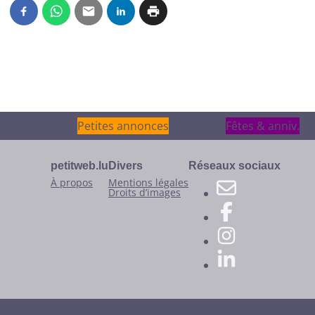
Petites annonces
Petites annonces
Fêtes & anniv.
Fêtes & anniv.
petitweb.lu
Divers
Réseaux sociaux
À propos
Mentions légales
Droits d’images