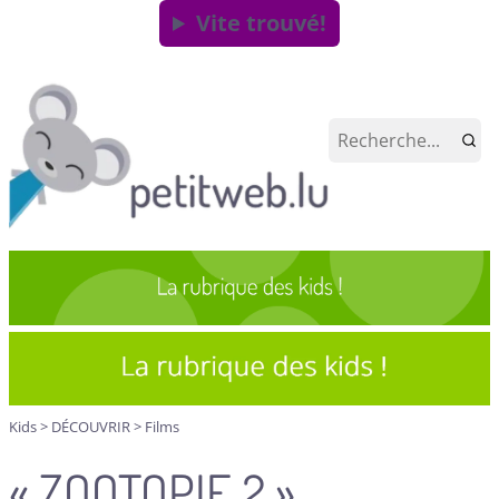
Vite trouvé!
Kids
>
DÉCOUVRIR
>
Films
« ZOOTOPIE 2 »