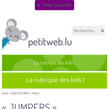
Vite trouvé!
Kids
>
DÉCOUVRIR
>
Films
« JUMPERS »