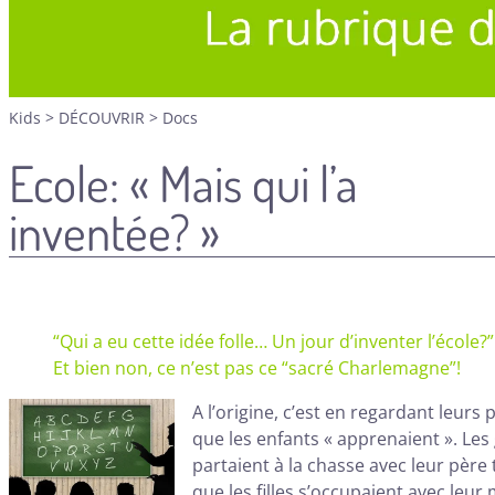
Kids
>
DÉCOUVRIR
>
Docs
Ecole: « Mais qui l’a
inventée? »
“Qui a eu cette idée folle… Un jour d’inventer l’école?”
Et bien non, ce n’est pas ce “sacré Charlemagne”!
A l’origine, c’est en regardant leurs 
que les enfants « apprenaient ». Les
partaient à la chasse avec leur père 
que les filles s’occupaient avec leur