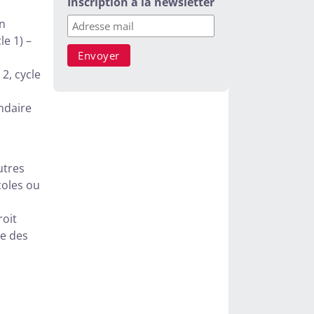
Inscription à la newsletter
an
le 1) –
 2, cycle
ndaire
utres
coles ou
roit
re des