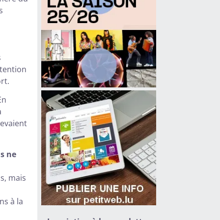
s
s
ttention
rt.
En
a
devaient
is ne
ns, mais
ns à la