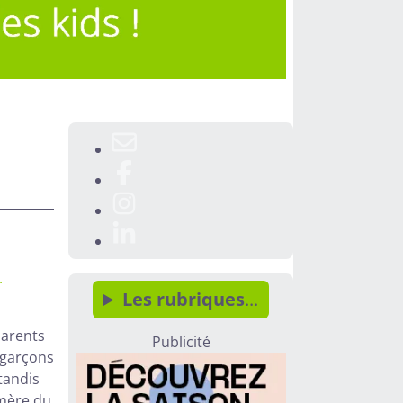
.
Les rubriques
...
parents
Publicité
 garçons
tandis
 mère du