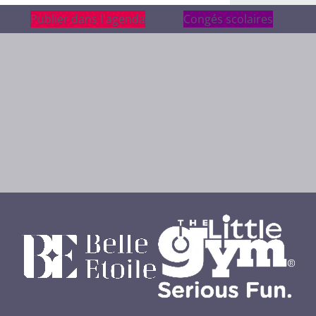
Publier dans l'agenda
Publier dans l'agenda
Congés scolaires