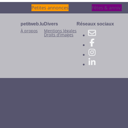
Petites annonces
Petites annonces
Fêtes & anniv.
Fêtes & anniv.
petitweb.lu
Divers
Réseaux sociaux
À propos
Mentions légales
Droits d’images