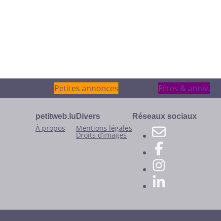
Petites annonces
Petites annonces
Fêtes & anniv.
Fêtes & anniv.
petitweb.lu
Divers
Réseaux sociaux
À propos
Mentions légales
Droits d’images