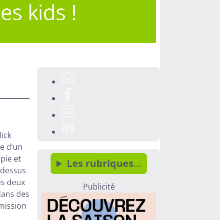
Nick
se d’un
pie et
Les rubriques
...
 dessus
us deux
Publicité
dans des
 mission