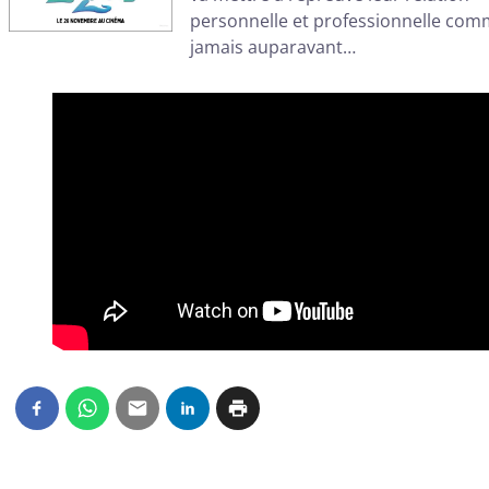
personnelle et professionnelle co
jamais auparavant…