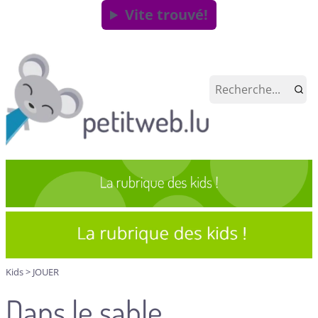
Vite trouvé!
Kids
>
JOUER
Dans le sable