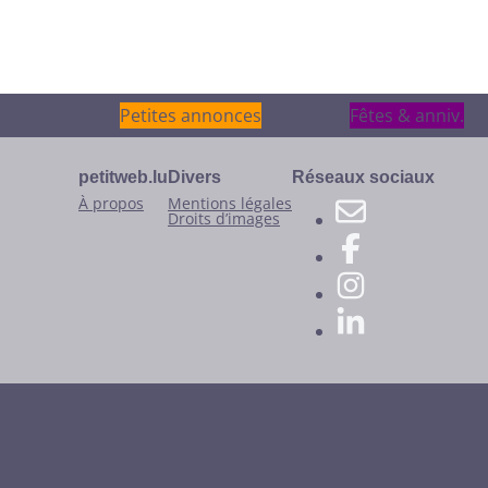
Petites annonces
Petites annonces
Fêtes & anniv.
Fêtes & anniv.
petitweb.lu
Divers
Réseaux sociaux
À propos
Mentions légales
Droits d’images