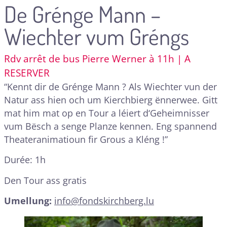
De Grénge Mann –
Wiechter vum Gréngs
Rdv arrêt de bus Pierre Werner à 11h | A
RESERVER
“Kennt dir de Grénge Mann ? Als Wiechter vun der
Natur ass hien och um Kierchbierg ënnerwee. Gitt
mat him mat op en Tour a léiert d‘Geheimnisser
vum Bësch a senge Planze kennen. Eng spannend
Theateranimatioun fir Grous a Kléng !”
Durée: 1h
Den Tour ass gratis
Umellung:
info@fondskirchberg.lu