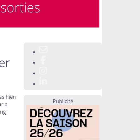
er
ss hien
Publicité
r a
Eng