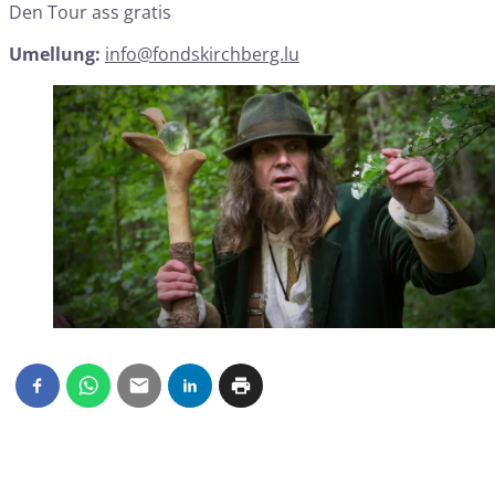
Den Tour ass gratis
Umellung:
info@fondskirchberg.lu