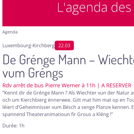
Agenda
Luxembourg-Kirchberg
22.03
De Grénge Mann – Wiecht
vum Gréngs
Rdv arrêt de bus Pierre Werner à 11h | A RESERVER
“Kennt dir de Grénge Mann ? Als Wiechter vun der Natur a
och um Kierchbierg ënnerwee. Gitt mat him mat op en Tou
léiert d‘Geheimnisser vum Bësch a senge Planze kennen. 
spannend Theateranimatioun fir Grous a Kléng !”
Durée: 1h