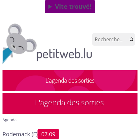
Vite trouvé!
Agenda
Rodemack (F)
07.09